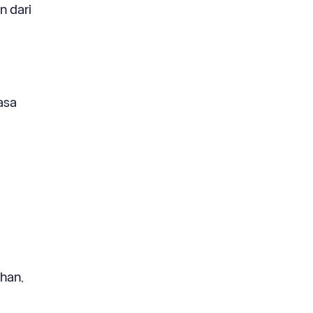
n dari
asa
han,