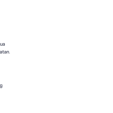
mua
atan.
ng