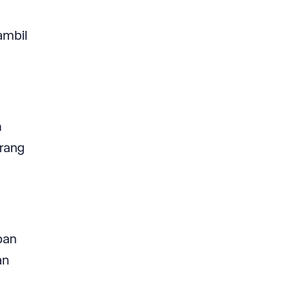
ambil
n
orang
pan
an