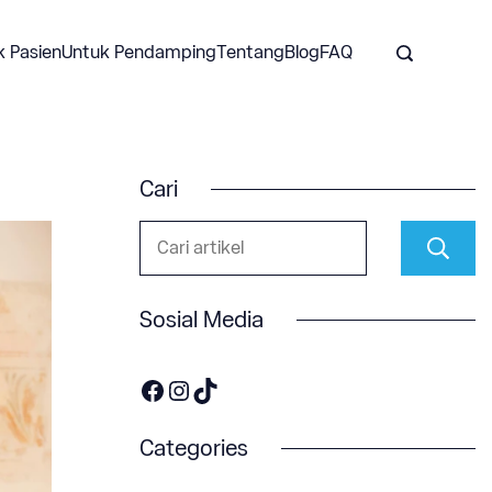
k Pasien
Untuk Pendamping
Tentang
Blog
FAQ
Cari
Sosial Media
https://www.facebook.com/OneOnco-104876148400857
https://www.instagram.com/accounts/login/?next=/one.onco/
TikTok
Categories