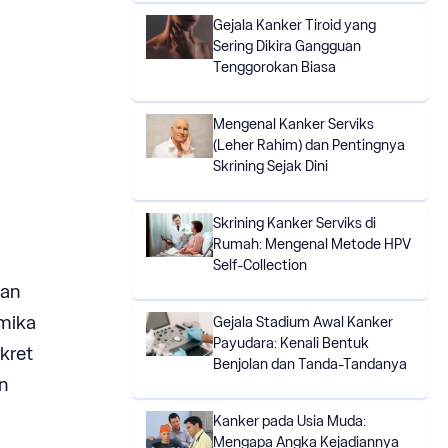
Gejala Kanker Tiroid yang
Sering Dikira Gangguan
Tenggorokan Biasa
Mengenal Kanker Serviks
(Leher Rahim) dan Pentingnya
Skrining Sejak Dini
Skrining Kanker Serviks di
Rumah: Mengenal Metode HPV
Self-Collection
kan
amika
Gejala Stadium Awal Kanker
Payudara: Kenali Bentuk
kret
Benjolan dan Tanda-Tandanya
n
Kanker pada Usia Muda:
Mengapa Angka Kejadiannya