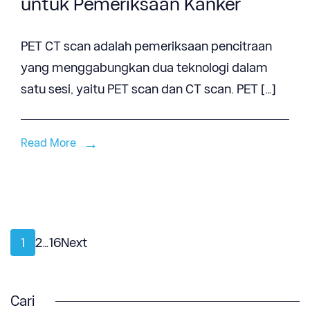
untuk Pemeriksaan Kanker
PET CT scan adalah pemeriksaan pencitraan
yang menggabungkan dua teknologi dalam
satu sesi, yaitu PET scan dan CT scan. PET […]
Read More
Posts
Page
Page
Page
1
2
…
16
Next
pagination
Cari