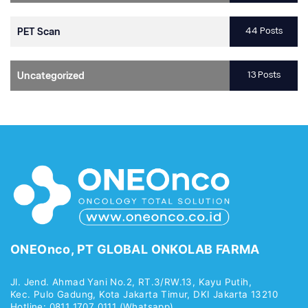
44 Posts
PET Scan
13 Posts
Uncategorized
ONEOnco, PT GLOBAL ONKOLAB FARMA
Jl. Jend. Ahmad Yani No.2, RT.3/RW.13, Kayu Putih,
Kec. Pulo Gadung, Kota Jakarta Timur, DKI Jakarta 13210
Hotline: 0811 1707 0111 (Whatsapp)