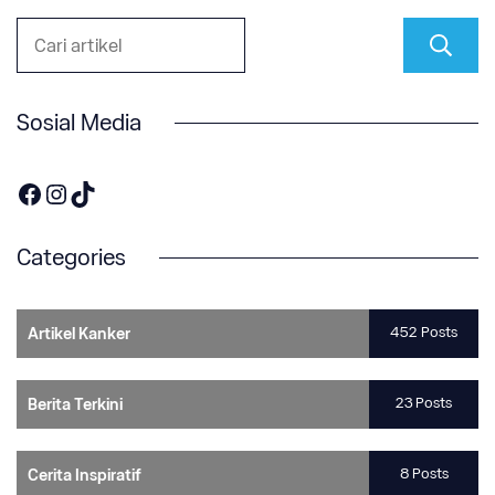
Sosial Media
https://www.facebook.com/OneOnco-104876148400857
https://www.instagram.com/accounts/login/?next=/one.onco/
TikTok
Categories
452 Posts
Artikel Kanker
23 Posts
Berita Terkini
8 Posts
Cerita Inspiratif