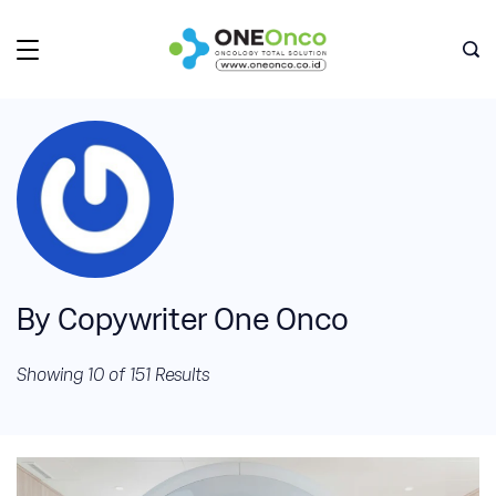
Skip
to
Oneonco
content
By Copywriter One Onco
Showing 10 of 151 Results