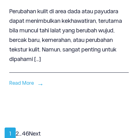
Perubahan kulit di area dada atau payudara
dapat menimbulkan kekhawatiran, terutama
bila muncul tahi lalat yang berubah wujud,
bercak baru, kemerahan, atau perubahan
tekstur kulit. Namun, sangat penting untuk
dipahami […]
Read More
Posts
Page
Page
Page
1
2
…
46
Next