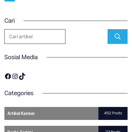
pagination
Cari
Sosial Media
https://www.facebook.com/OneOnco-104876148400857
https://www.instagram.com/accounts/login/?next=/one.onco/
TikTok
Categories
452 Posts
Artikel Kanker
23 Posts