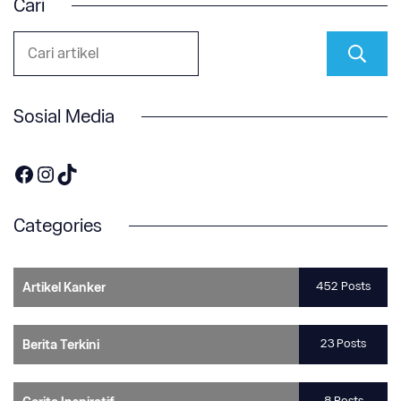
Cari
Sosial Media
https://www.facebook.com/OneOnco-104876148400857
https://www.instagram.com/accounts/login/?next=/one.onco/
TikTok
Categories
452 Posts
Artikel Kanker
23 Posts
Berita Terkini
8 Posts