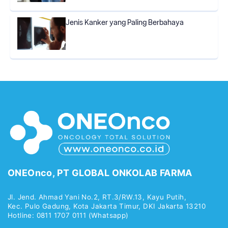
Jenis Kanker yang Paling Berbahaya
ONEOnco, PT GLOBAL ONKOLAB FARMA
Jl. Jend. Ahmad Yani No.2, RT.3/RW.13, Kayu Putih,
Kec. Pulo Gadung, Kota Jakarta Timur, DKI Jakarta 13210
Hotline: 0811 1707 0111 (Whatsapp)