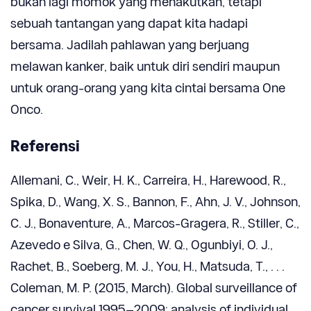
bukan lagi momok yang menakutkan, tetapi
sebuah tantangan yang dapat kita hadapi
bersama. Jadilah pahlawan yang berjuang
melawan kanker, baik untuk diri sendiri maupun
untuk orang-orang yang kita cintai bersama One
Onco.
Referensi
Allemani, C., Weir, H. K., Carreira, H., Harewood, R.,
Spika, D., Wang, X. S., Bannon, F., Ahn, J. V., Johnson,
C. J., Bonaventure, A., Marcos-Gragera, R., Stiller, C.,
Azevedo e Silva, G., Chen, W. Q., Ogunbiyi, O. J.,
Rachet, B., Soeberg, M. J., You, H., Matsuda, T., . . .
Coleman, M. P. (2015, March). Global surveillance of
cancer survival 1995–2009: analysis of individual