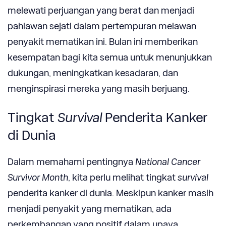
melewati perjuangan yang berat dan menjadi
pahlawan sejati dalam pertempuran melawan
penyakit mematikan ini. Bulan ini memberikan
kesempatan bagi kita semua untuk menunjukkan
dukungan, meningkatkan kesadaran, dan
menginspirasi mereka yang masih berjuang.
Tingkat
Survival
Penderita Kanker
di Dunia
Dalam memahami pentingnya
National Cancer
Survivor Month
, kita perlu melihat tingkat
survival
penderita kanker di dunia. Meskipun kanker masih
menjadi penyakit yang mematikan, ada
perkembangan yang positif dalam upaya