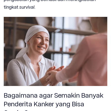
tingkat
survival
.
Bagaimana agar Semakin Banyak
Penderita Kanker yang Bisa