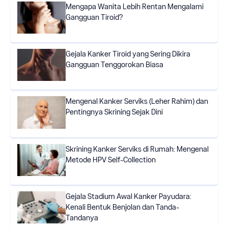
Mengapa Wanita Lebih Rentan Mengalami
Gangguan Tiroid?
Gejala Kanker Tiroid yang Sering Dikira
Gangguan Tenggorokan Biasa
Mengenal Kanker Serviks (Leher Rahim) dan
Pentingnya Skrining Sejak Dini
Skrining Kanker Serviks di Rumah: Mengenal
Metode HPV Self-Collection
Gejala Stadium Awal Kanker Payudara:
Kenali Bentuk Benjolan dan Tanda-
Tandanya