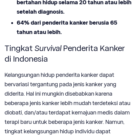
bertahan hidup selama 20 tahun atau lebih
setelah diagnosis.
64% dari penderita kanker berusia 65
tahun atau lebih.
Tingkat
Survival
Penderita Kanker
di Indonesia
Kelangsungan hidup penderita kanker dapat
bervariasi tergantung pada jenis kanker yang
diderita. Hal ini mungkin disebabkan karena
beberapa jenis kanker lebih mudah terdeteksi atau
diobati, dan/atau terdapat kemajuan medis dalam
terapi baru untuk beberapa jenis kanker. Namun,
tingkat kelangsungan hidup individu dapat