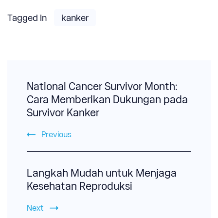
Tagged In
kanker
Post
Navigation
National Cancer Survivor Month:
Cara Memberikan Dukungan pada
Survivor Kanker
Previous
Langkah Mudah untuk Menjaga
Kesehatan Reproduksi
Next