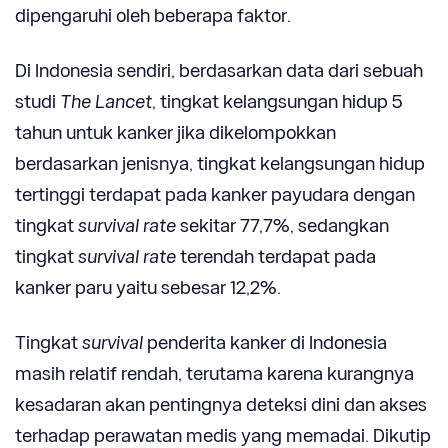
dipengaruhi oleh beberapa faktor.
Di Indonesia sendiri, berdasarkan data dari sebuah
studi
The Lancet
, tingkat kelangsungan hidup 5
tahun untuk kanker jika dikelompokkan
berdasarkan jenisnya, tingkat kelangsungan hidup
tertinggi terdapat pada kanker payudara dengan
tingkat
survival rate
sekitar 77,7%, sedangkan
tingkat
survival rate
terendah terdapat pada
kanker paru yaitu sebesar 12,2%.
Tingkat
survival
penderita kanker di Indonesia
masih relatif rendah, terutama karena kurangnya
kesadaran akan pentingnya deteksi dini dan akses
terhadap perawatan medis yang memadai. Dikutip