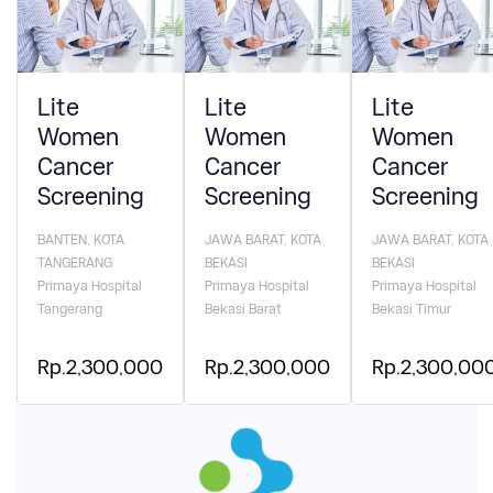
Lite
Lite
Lite
Women
Women
Women
Cancer
Cancer
Cancer
Screening
Screening
Screening
BANTEN, KOTA
JAWA BARAT, KOTA
JAWA BARAT, KOTA
TANGERANG
BEKASI
BEKASI
Primaya Hospital
Primaya Hospital
Primaya Hospital
Tangerang
Bekasi Barat
Bekasi Timur
Rp.2,300,000
Rp.2,300,000
Rp.2,300,00