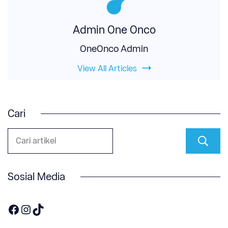
Admin One Onco
OneOnco Admin
View All Articles
Cari
Sosial Media
https://www.facebook.com/OneOnco-104876148400857
https://www.instagram.com/accounts/login/?next=/one.onco/
TikTok