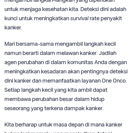
untuk menjaga kesehatan kita. Deteksi dini adalah
kunci untuk meningkatkan
survival
rate penyakit
kanker.
Mari bersama-sama mengambil langkah kecil
namun berarti dalam melawan kanker. Jadilah
agen perubahan di dalam komunitas Anda dengan
meningkatkan kesadaran akan pentingnya deteksi
dini kanker dan memanfaatkan layanan One Onco.
Setiap langkah kecil yang kita ambil dapat
membawa perubahan besar dalam hidup
seseorang yang terkena dampak kanker.
Kita berharap untuk masa depan di mana kanker