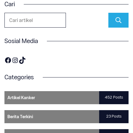
Cari
Sosial Media
https://www.facebook.com/OneOnco-104876148400857
https://www.instagram.com/accounts/login/?next=/one.onco/
TikTok
Categories
452 Posts
Artikel Kanker
23 Posts
Berita Terkini