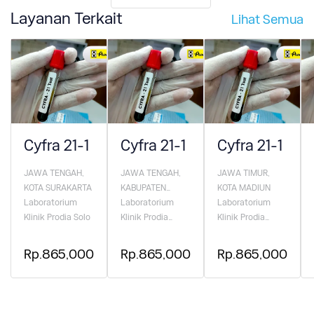
Layanan Terkait
Lihat Semua
Cyfra 21-1
Cyfra 21-1
Cyfra 21-1
JAWA TENGAH,
JAWA TENGAH,
JAWA TIMUR,
KOTA SURAKARTA
KABUPATEN
KOTA MADIUN
Laboratorium
KUDUS
Laboratorium
Laboratorium
Klinik Prodia Solo
Klinik Prodia
Klinik Prodia
Kudus
Madiun
Rp.865,000
Rp.865,000
Rp.865,000