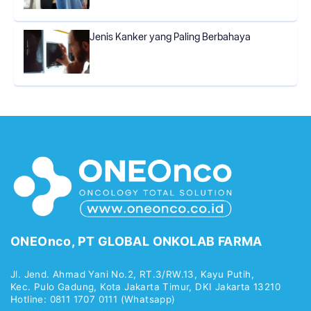
Jenis Kanker yang Paling Berbahaya
ONEOnco, PT GLOBAL ONKOLAB FARMA
Jl. Jend. Ahmad Yani No.2, RT.3/RW.13, Kayu Putih,
Kec. Pulo Gadung, Kota Jakarta Timur, DKI Jakarta 13210
Hotline: 0811 1707 0111 (Whatsapp)