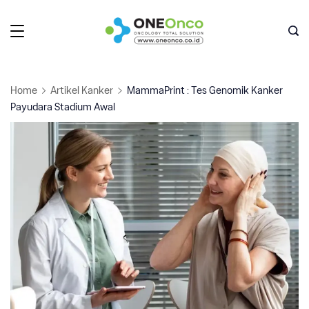
Skip
to
Oneonco
content
Home
Artikel Kanker
MammaPrint : Tes Genomik Kanker
Payudara Stadium Awal