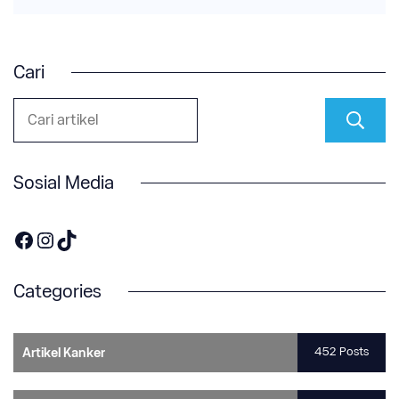
Cari
Sosial Media
https://www.facebook.com/OneOnco-104876148400857
https://www.instagram.com/accounts/login/?next=/one.onco/
TikTok
Categories
452 Posts
Artikel Kanker