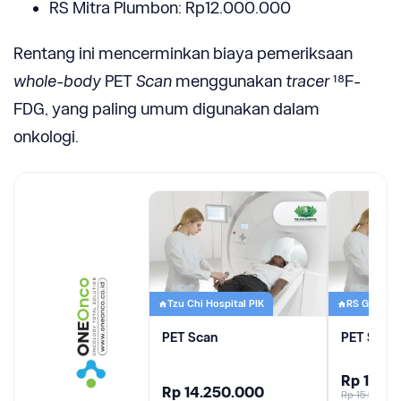
RS Mitra Plumbon: Rp12.000.000
Rentang ini mencerminkan biaya pemeriksaan
whole-body
PET
Scan
menggunakan
tracer
¹⁸F-
FDG, yang paling umum digunakan dalam
onkologi.
Tzu Chi Hospital PIK
RS Gading P
PET Scan
PET Scan
Rp 13.6
Rp 14.250.000
Rp 15.500.0