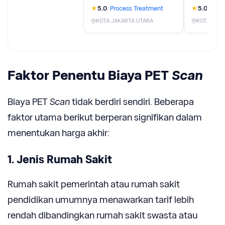
★
★
5.0
•
Process Treatment
5.0
•
Proc
KOTA JAKARTA UTARA
KOTA JAKA
Faktor Penentu Biaya PET
Scan
Biaya PET
Scan
tidak berdiri sendiri. Beberapa
faktor utama berikut berperan signifikan dalam
menentukan harga akhir:
1. Jenis Rumah Sakit
Rumah sakit pemerintah atau rumah sakit
pendidikan umumnya menawarkan tarif lebih
rendah dibandingkan rumah sakit swasta atau