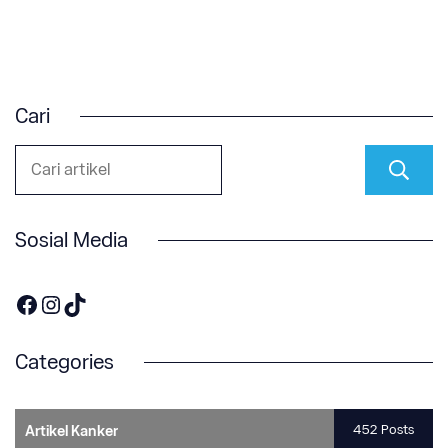
Cari
Sosial Media
https://www.facebook.com/OneOnco-104876148400857
https://www.instagram.com/accounts/login/?next=/one.onco/
TikTok
Categories
452 Posts
Artikel Kanker