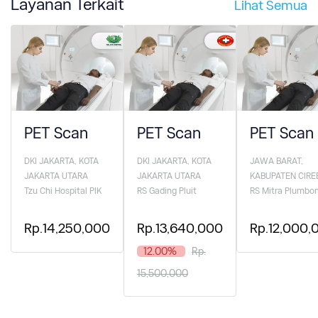
Layanan Terkait
Lihat Semua
PET Scan
PET Scan
PET Scan
DKI JAKARTA, KOTA
DKI JAKARTA, KOTA
JAWA BARAT,
JAKARTA UTARA
JAKARTA UTARA
KABUPATEN CIRE
Tzu Chi Hospital PIK
RS Gading Pluit
RS Mitra Plumbo
Rp.14,250,000
Rp.13,640,000
Rp.12,000,
12.00%
Rp.
15,500,000