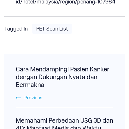
id/hotel/malaysia/region/penang-107984
Tagged In
PET Scan List
Post
Navigation
Cara Mendampingi Pasien Kanker
dengan Dukungan Nyata dan
Bermakna
Previous
Memahami Perbedaan USG 3D dan
4D: Manfaat Medis dan Waktu