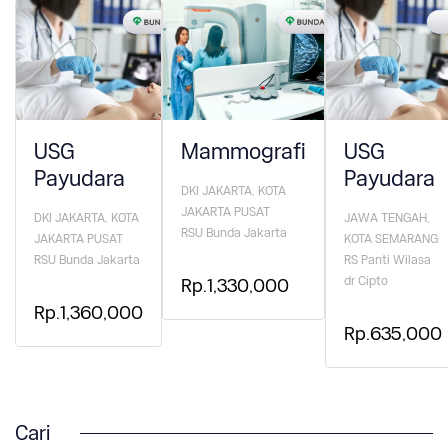
USG
Mammografi
USG
Payudara
Payudara
DKI JAKARTA, KOTA
JAKARTA PUSAT
DKI JAKARTA, KOTA
JAWA TENGAH,
RSU Bunda Jakarta
JAKARTA PUSAT
KOTA SEMARANG
RSU Bunda Jakarta
RS Panti Wilasa
dr Cipto
Rp.1,330,000
Rp.1,360,000
Rp.635,000
Cari