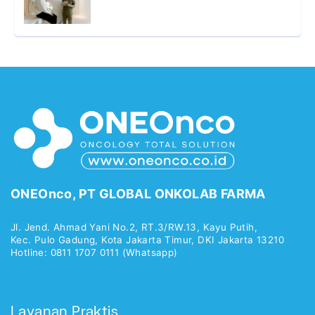
ONEOnco, PT GLOBAL ONKOLAB FARMA
Jl. Jend. Ahmad Yani No.2, RT.3/RW.13, Kayu Putih,
Kec. Pulo Gadung, Kota Jakarta Timur, DKI Jakarta 13210
Hotline: 0811 1707 0111 (Whatsapp)
Layanan Praktis