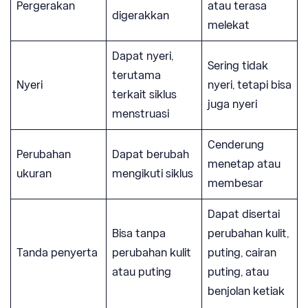
Pergerakan
atau terasa
digerakkan
melekat
Dapat nyeri,
Sering tidak
terutama
Nyeri
nyeri, tetapi bisa
terkait siklus
juga nyeri
menstruasi
Cenderung
Perubahan
Dapat berubah
menetap atau
ukuran
mengikuti siklus
membesar
Dapat disertai
Bisa tanpa
perubahan kulit,
Tanda penyerta
perubahan kulit
puting, cairan
atau puting
puting, atau
benjolan ketiak