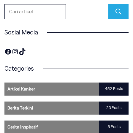
Sosial Media
https://www.facebook.com/OneOnco-104876148400857
https://www.instagram.com/accounts/login/?next=/one.onco/
TikTok
Categories
452 Posts
Artikel Kanker
23 Posts
Berita Terkini
8 Posts
Cerita Inspiratif