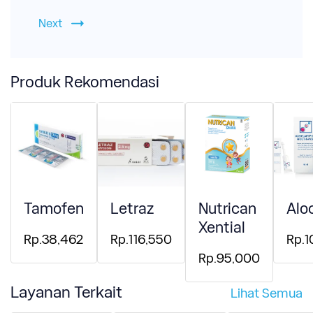
Next
Produk Rekomendasi
Tamofen
Letraz
Nutrican
Aloc
Xential
Rp.38,462
Rp.116,550
Rp.1
Rp.95,000
Layanan Terkait
Lihat Semua