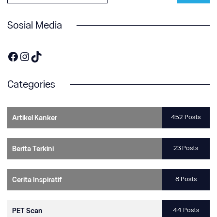
Sosial Media
https://www.facebook.com/OneOnco-104876148400857
https://www.instagram.com/accounts/login/?next=/one.onco/
TikTok
Categories
452 Posts
Artikel Kanker
23 Posts
Berita Terkini
8 Posts
Cerita Inspiratif
44 Posts
PET Scan