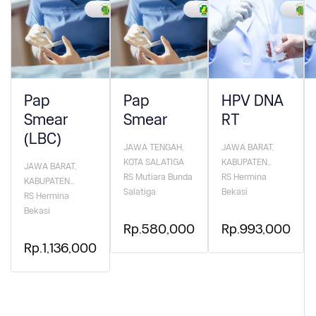
Pap
Pap
HPV DNA
Smear
Smear
RT
(LBC)
JAWA TENGAH,
JAWA BARAT,
KOTA SALATIGA
KABUPATEN
JAWA BARAT,
RS Mutiara Bunda
BEKASI
RS Hermina
KABUPATEN
Salatiga
Bekasi
BEKASI
RS Hermina
Bekasi
Rp.580,000
Rp.993,000
Rp.1,136,000