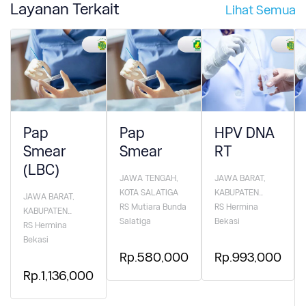
Layanan Terkait
Lihat Semua
Pap
Pap
HPV DNA
Smear
Smear
RT
(LBC)
JAWA TENGAH,
JAWA BARAT,
KOTA SALATIGA
KABUPATEN
JAWA BARAT,
RS Mutiara Bunda
BEKASI
RS Hermina
KABUPATEN
Salatiga
Bekasi
BEKASI
RS Hermina
Bekasi
Rp.580,000
Rp.993,000
Rp.1,136,000