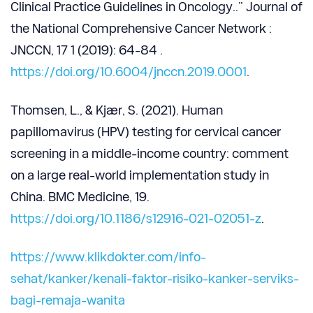
Clinical Practice Guidelines in Oncology..”
Journal of
the National Comprehensive Cancer Network :
JNCCN
, 17 1 (2019): 64-84 .
https://doi.org/10.6004/jnccn.2019.0001
.
Thomsen, L., & Kjær, S. (2021). Human
papillomavirus (HPV) testing for cervical cancer
screening in a middle-income country: comment
on a large real-world implementation study in
China.
BMC Me
dicine
, 19.
https://doi.org/10.1186/s12916-021-02051-z
.
https://www.klikdo
kter.com/info-
sehat/kanker/kenali-faktor-risiko-kanker-serviks-
bagi-remaja-wanita