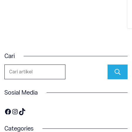
Cari
Sosial Media
https://www.facebook.com/OneOnco-104876148400857
https://www.instagram.com/accounts/login/?next=/one.onco/
TikTok
Categories