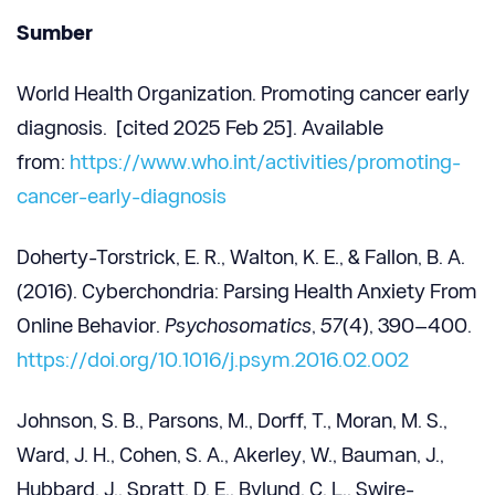
Sumber
World Health Organization. Promoting cancer early
diagnosis. [cited 2025 Feb 25]. Available
from:
https://www.who.int/activities/promoting-
cancer-early-diagnosis
Doherty-Torstrick, E. R., Walton, K. E., & Fallon, B. A.
(2016). Cyberchondria: Parsing Health Anxiety From
Online Behavior.
Psychosomatics
,
57
(4), 390–400.
https://doi.org/10.1016/j.psym.2016.02.002
Johnson, S. B., Parsons, M., Dorff, T., Moran, M. S.,
Ward, J. H., Cohen, S. A., Akerley, W., Bauman, J.,
Hubbard, J., Spratt, D. E., Bylund, C. L., Swire-