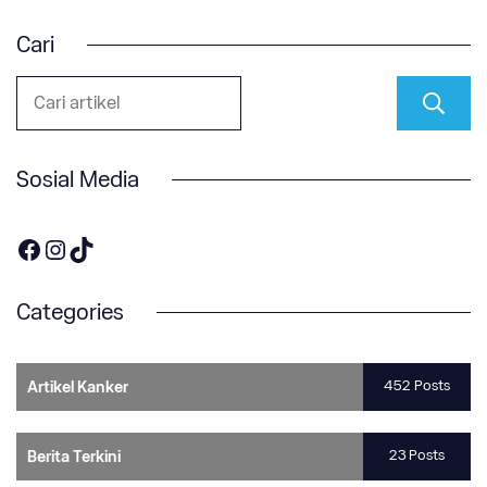
Cari
Sosial Media
https://www.facebook.com/OneOnco-104876148400857
https://www.instagram.com/accounts/login/?next=/one.onco/
TikTok
Categories
452 Posts
Artikel Kanker
23 Posts
Berita Terkini