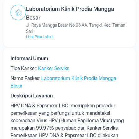
Jl. Raya Mangga Besar No.93 AA, Tangki, Kec. Taman
Sari
Lihat Peta Lokasi
Informasi Umum
Tipe Kanker:
Kanker Serviks
Nama Faskes:
Laboratorium Klinik Prodia Mangga
Besar
Deskripsi Layanan
HPV DNA & Papsmear LBC merupakan prosedur
pemeriksaan yang berfungsi untuk mendeteksi
keberadaan Virus HPV (Human Papilloma Virus) yang
merupakan 99.97% penyebab dari Kanker Serviks.
Pemeriksaan HPV DNA &
Papsmear LBC
dilakukan
dengan mengambil sampel sel di serviks. Jika Hasil
pemeriksaan HPV DNA & Papsmear jika digabungkan
dan hasilnya NEGATIF dapat dilakukan setiap 5 tahun