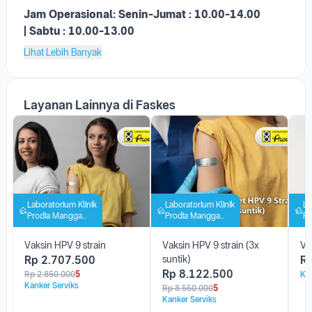
Lihat Lebih Banyak
Layanan Lainnya di Faskes
Laboratorium Klinik
Laboratorium Klinik
La
Prodia Mangga
Prodia Mangga
Pr
Besar
Besar
Be
Vaksin HPV 9 strain
Vaksin HPV 9 strain (3x
Va
Rp
2.707.500
suntik)
R
Rp
8.122.500
Rp
2.850.000
5
Kan
Kanker Serviks
Rp
8.550.000
5
Kanker Serviks
Kota Jakarta Barat
Kota Jakarta Barat
Kot