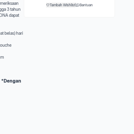
emeriksaan
Tambah Wishlist
|
Bantuan
gga 3 tahun
V DNA dapat
t belas) hari
 douche
um
 *
Dengan