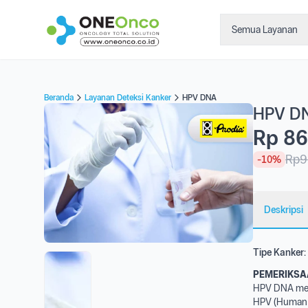
Semua Layanan
Beranda
Layanan Deteksi Kanker
HPV DNA
HPV D
Rp 86
Rp9
-10%
Deskripsi
Tipe Kanker:
PEMERIKSA
HPV DNA meru
HPV (Human P