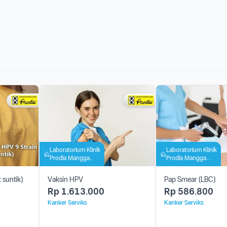
Laboratorium Klinik
Laboratorium Klinik
Prodia Mangga
Prodia Mangga
Besar
Besar
 suntik)
Vaksin HPV
Pap Smear (LBC)
Rp
1.613.000
Rp
586.800
Kanker Serviks
Kanker Serviks