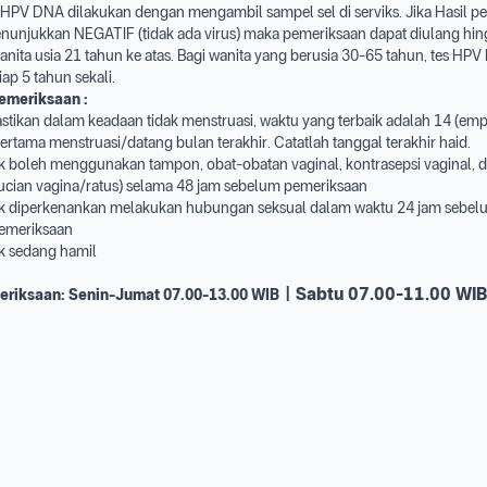
HPV DNA dilakukan dengan mengambil sampel sel di serviks. Jika Hasil p
njukkan NEGATIF (tidak ada virus) maka pemeriksaan dapat diulang hin
anita usia 21 tahun ke atas. Bagi wanita yang berusia 30-65 tahun, tes HP
iap 5 tahun sekali.
emeriksaan :
astikan dalam keadaan tidak menstruasi, waktu yang terbaik adalah 14 (empa
pertama menstruasi/datang bulan terakhir. Catatlah tanggal terakhir haid.
dak boleh menggunakan tampon, obat-obatan vaginal, kontrasepsi vaginal,
ucian vagina/ratus) selama 48 jam sebelum pemeriksaan
dak diperkenankan melakukan hubungan seksual dalam waktu 24 jam sebel
emeriksaan
ak sedang hamil
Sabtu 07.00-11.00 WIB
eriksaan:
Senin-Jumat 07.00-13.00 WIB |