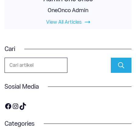
OneOnco Admin
View All Articles
Cari
Sosial Media
https://www.facebook.com/OneOnco-104876148400857
https://www.instagram.com/accounts/login/?next=/one.onco/
TikTok
Categories