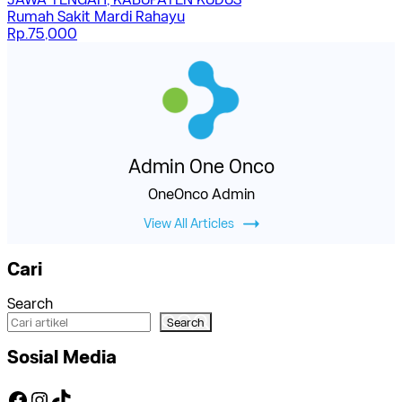
Rumah Sakit Mardi Rahayu
Rp.75,000
Admin One Onco
OneOnco Admin
View All Articles
Cari
Search
Search
Sosial Media
https://www.facebook.com/OneOnco-104876148400857
https://www.instagram.com/accounts/login/?next=/one.onco/
TikTok