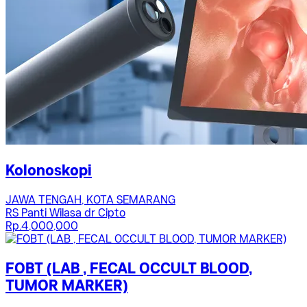
Kolonoskopi
JAWA TENGAH, KOTA SEMARANG
RS Panti Wilasa dr Cipto
Rp.4,000,000
FOBT (LAB , FECAL OCCULT BLOOD,
TUMOR MARKER)