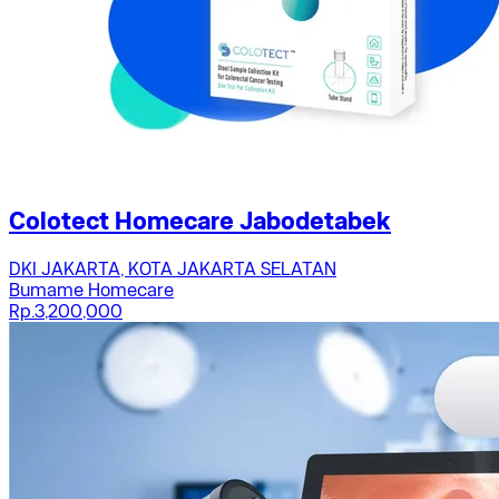
Colotect Homecare Jabodetabek
DKI JAKARTA, KOTA JAKARTA SELATAN
Bumame Homecare
Rp.3,200,000