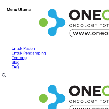
Skip
to
Menu Utama
content
Untuk Pasien
Untuk Pendamping
Tentang
Blog
FAQ