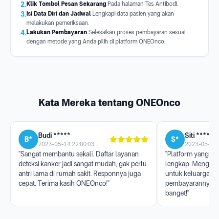
2.
Klik Tombol Pesan Sekarang
Pada halaman Tes Antibodi.
3.
Isi Data Diri dan Jadwal
Lengkapi data pasien yang akan
melakukan pemeriksaan.
4.
Lakukan Pembayaran
Selesaikan proses pembayaran sesuai
dengan metode yang Anda pilih di platform ONEOnco.
Kata Mereka tentang ONEOnco
Budi *****
Siti ******
B*
S*
2023-05-14 22:00:03
2023-05-17 
"Sangat membantu sekali. Daftar layanan
"Platform yang san
deteksi kanker jadi sangat mudah, gak perlu
lengkap. Menggun
antri lama di rumah sakit. Responnya juga
untuk keluarga, p
cepat. Terima kasih ONEOnco!"
pembayarannya j
banget!"