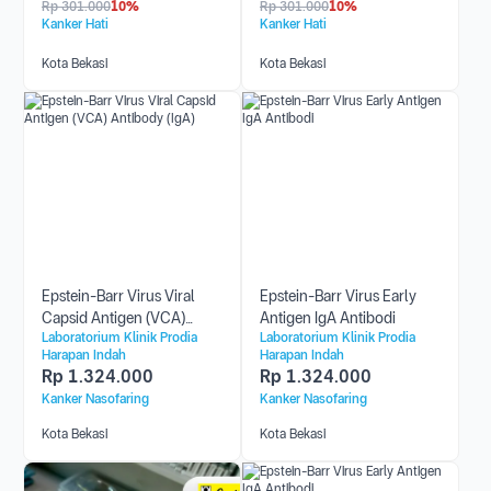
Rp
301.000
10%
Rp
301.000
10%
Kanker Hati
Kanker Hati
Kota Bekasi
Kota Bekasi
Epstein-Barr Virus Viral
Epstein-Barr Virus Early
Capsid Antigen (VCA)
Antigen IgA Antibodi
Laboratorium Klinik Prodia
Laboratorium Klinik Prodia
Antibody (IgA)
Harapan Indah
Harapan Indah
Rp
1.324.000
Rp
1.324.000
Kanker Nasofaring
Kanker Nasofaring
Kota Bekasi
Kota Bekasi