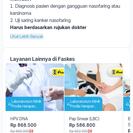
infeksi baru atau sebelumnya.
Manfaat :
1. Diagnosis pasien dengan gangguan nasofaring atau
karsinoma
2. Uji saring kanker nasofaring
Harus berdasarkan rujukan dokter
Lihat Lebih Banyak
Layanan Lainnya di Faskes
Laboratorium Klinik
Laboratorium Klinik
La
Prodia Harapan
Prodia Harapan
Pr
Indah
Indah
In