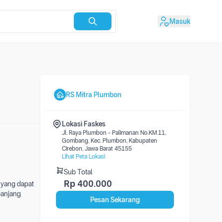
Masuk
RS Mitra Plumbon
Lokasi Faskes
Jl. Raya Plumbon - Palimanan No.KM.11,
Gombang, Kec. Plumbon, Kabupaten
Cirebon, Jawa Barat 45155
Lihat Peta Lokasi
Sub Total
Rp
400.000
, yang dapat
panjang
Pesan Sekarang