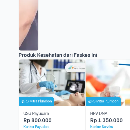
Produk Kesehatan dari Faskes Ini
RS Mitra Plumbon
RS Mitra Plumbon
USG Payudara
HPV DNA
Rp
800.000
Rp
1.350.000
Kanker Payudara
Kanker Serviks