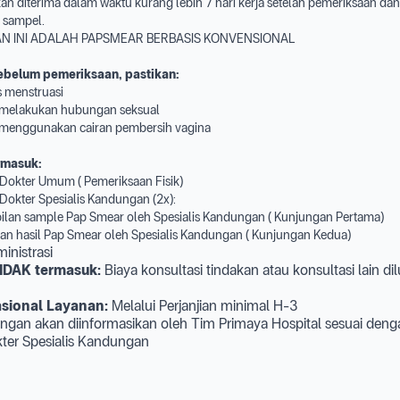
an diterima dalam waktu kurang lebih 7 hari kerja setelah pemeriksaan dan
 sampel.
N INI ADALAH PAPSMEAR BERBASIS KONVENSIONAL
ebelum pemeriksaan, pastikan:
s menstruasi
ak melakukan hubungan seksual
ak menggunakan cairan pembersih vagina
rmasuk:
i Dokter Umum ( Pemeriksaan Fisik)
 Dokter Spesialis Kandungan (2x):
an sample Pap Smear oleh Spesialis Kandungan ( Kunjungan Pertama)
hasil Pap Smear oleh Spesialis Kandungan ( Kunjungan Kedua)
inistrasi
IDAK termasuk:
Biaya konsultasi tindakan atau konsultasi lain di
sional Layanan:
Melalui Perjanjian minimal H-3
ngan akan diinformasikan oleh Tim Primaya Hospital sesuai deng
ter Spesialis Kandungan