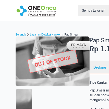
Semua Layanan
Beranda
Layanan Deteksi Kanker
Pap Smear
Pap Sm
Rp 1.
OUT OF STOCK
Deskripsi
Tipe Kanker:
Pap Smear m
sel dari norm
mengambil sam