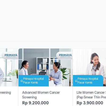
Primaya Hospital
Primaya Hospital
Pasar Kemis
Pasar Kemis
reening
Advanced Women Cancer
Lite Women Cancer 
Screening
(Pap Smear Thin Pr
DNA Genotyping)
Rp
9.200.000
Rp
3.900.000