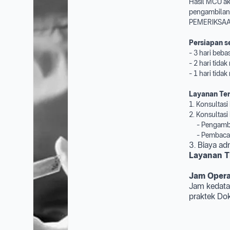
Hasil MCU ak
pengambilan
PEMERIKSAA
Persiapan s
- 3 hari beba
- 2 hari tid
- 1 hari tid
Layanan Te
1. Konsultas
2. Konsultasi
- Pengambil
- Pembacaan 
3. Biaya adm
Layanan T
Jam Opera
Jam kedata
praktek Dok