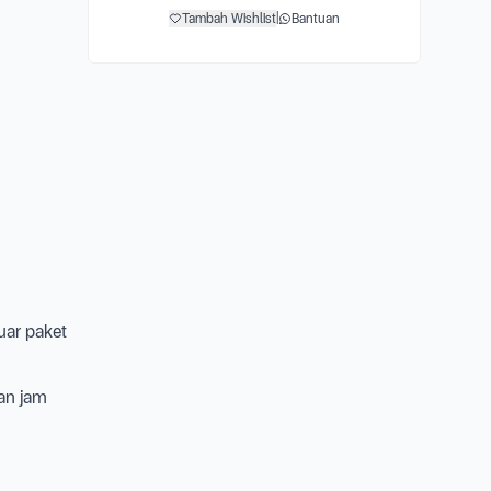
Tambah Wishlist
|
Bantuan
luar paket
an jam