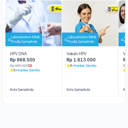
Layanan Lainnya di Faskes
Laboratorium Klinik
Laboratorium Klinik
La
Prodia Samarinda
Prodia Samarinda
Pr
HPV DNA
Vaksin HPV
Va
Rp
868.500
Rp
1.613.000
R
Rp
965.000
10
5
Kanker Serviks
Rp
5
Kanker Serviks
Kota Samarinda
Kota Samarinda
Ko