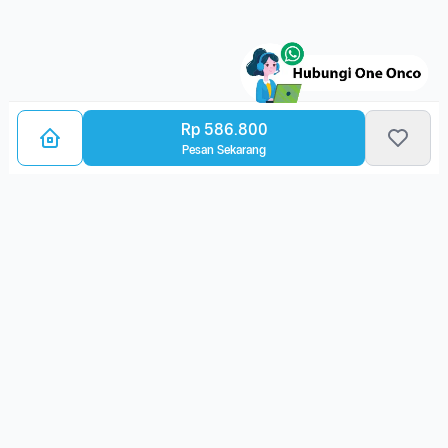
Rp 586.800
Pesan Sekarang
Bagikan Layanan Kanker
Ulasan Layanan
Belum ada ulasan. Yuk, pilih layanan ini dan berikan ulasan
kamu!