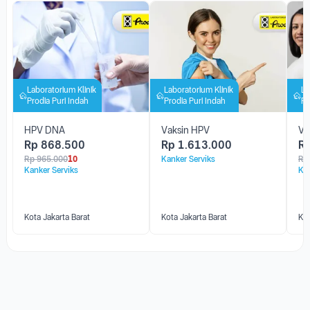
Layanan Lainnya di Faskes
Laboratorium Klinik
Laboratorium Klinik
La
Prodia Puri Indah
Prodia Puri Indah
Pr
HPV DNA
Vaksin HPV
Va
Rp
868.500
Rp
1.613.000
R
Rp
965.000
10
Kanker Serviks
Rp
Kanker Serviks
Kan
Kota Jakarta Barat
Kota Jakarta Barat
Kot