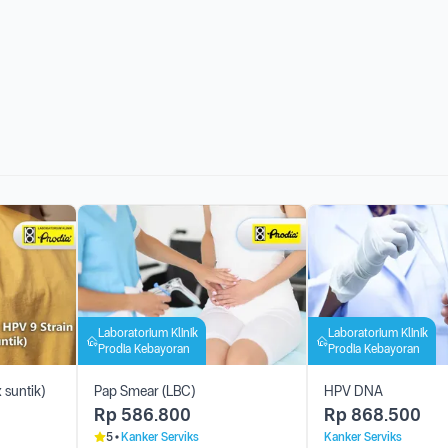
Laboratorium Klinik
Laboratorium Klinik
Prodia Kebayoran
Prodia Kebayoran
 suntik)
Pap Smear (LBC)
HPV DNA
Rp
586.800
Rp
868.500
5
Kanker Serviks
Kanker Serviks