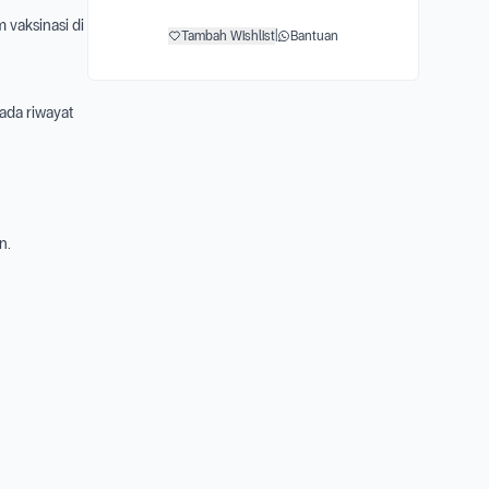
 vaksinasi di
Tambah Wishlist
|
Bantuan
 ada riwayat
n.