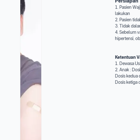
Persiapan
1. Pasien Wa
lakukan
2. Pasien tid
3. Tidak dala
4. Sebelum va
hipertensi, o
Ketentuan Va
1. Dewasa Usi
2. Anak : Dos
Dosis kedua d
Dosis ketiga 