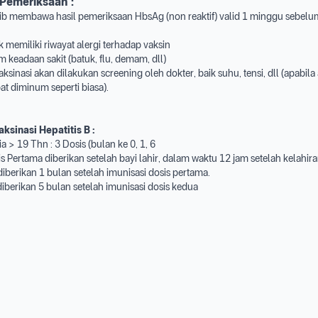
Pemeriksaan
:
jib membawa hasil pemeriksaan HbsAg (non reaktif) valid 1 minggu sebelum
ak memiliki riwayat alergi terhadap vaksin
m keadaan sakit (batuk, flu, demam, dll)
ksinasi akan dilakukan screening oleh dokter, baik suhu, tensi, dll (apabila
bat diminum seperti biasa).
ksinasi Hepatitis B :
a > 19 Thn : 3 Dosis (bulan ke 0, 1, 6
is Pertama diberikan setelah bayi lahir, dalam waktu 12 jam setelah kelahira
iberikan 1 bulan setelah imunisasi dosis pertama.
diberikan 5 bulan setelah imunisasi dosis kedua