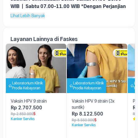
4. Pasien tidak sedang hamil
Jadwal Pemeriksaan:
Senin-Jumat 07.00-13.00
WIB |
Sabtu 07.00-11.00 WIB *
Dengan Perjanjian
Lihat Lebih Banyak
Layanan Lainnya di Faskes
Laboratorium Klinik
Laboratorium Klinik
La
Prodia Kebayoran
Prodia Kebayoran
Pr
Vaksin HPV 9 strain
Vaksin HPV 9 strain (3x
Pa
Rp
2.707.500
suntik)
R
Rp
8.122.500
Rp
2.850.000
5
Rp