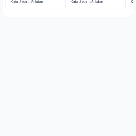
Kanker Serviks
Rp
8.550.000
5
Kanker Serviks
Kota Jakarta Selatan
Kota Jakarta Selatan
Kot