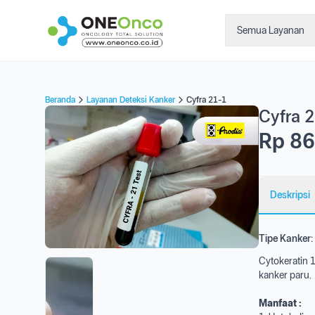
Semua Layanan
Beranda
Layanan Deteksi Kanker
Cyfra 21-1
Cyfra 
Rp 86
Deskripsi
Tipe Kanker:
Cytokeratin 
kanker paru.
Manfaat :