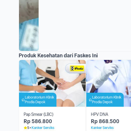
Produk Kesehatan dari Faskes Ini
Laboratorium Klinik
Laboratorium Klinik
Prodia Depok
Prodia Depok
Pap Smear (LBC)
HPV DNA
Rp
586.800
Rp
868.500
5
Kanker Serviks
Kanker Serviks