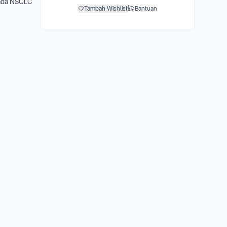
pada NSCLC
Tambah Wishlist
|
Bantuan