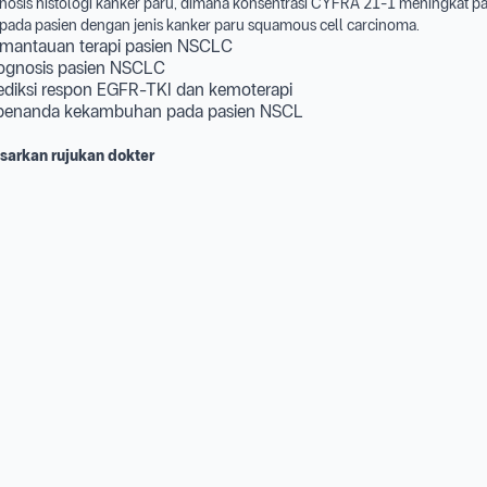
gnosis histologi kanker paru, dimana konsentrasi CYFRA 21-1 meningkat 
i pada pasien dengan jenis kanker paru squamous cell carcinoma.
emantauan terapi pasien NSCLC
rognosis pasien NSCLC
ediksi respon EGFR-TKI dan kemoterapi
 penanda kekambuhan pada pasien NSCL
sarkan rujukan dokter