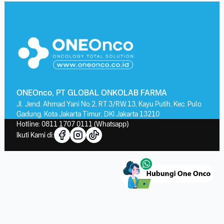
ONEOnco, PT GLOBAL ONKOLAB FARMA
Jl. Jend. Ahmad Yani No.2, RT.3/RW.13, Kayu Putih, Kec. Pulo
Gadung, Kota Jakarta Timur, DKI Jakarta 13210
Hotline:
0811 1707 0111
(Whatsapp)
Ikuti Kami di: