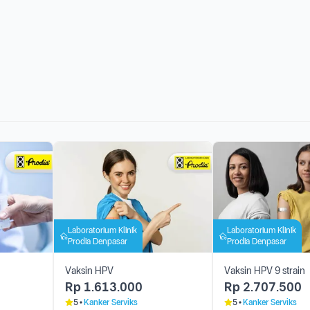
Laboratorium Klinik
Laboratorium Klinik
Prodia Denpasar
Prodia Denpasar
Vaksin HPV
Vaksin HPV 9 strain
Rp
1.613.000
Rp
2.707.500
5
Kanker Serviks
5
Kanker Serviks