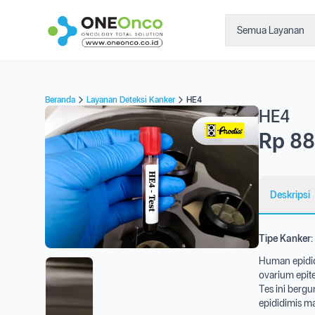
Semua Layanan
Beranda
Layanan Deteksi Kanker
HE4
HE4
Rp 88
Deskripsi
Tipe Kanker:
Human epidid
ovarium epite
Tes ini berg
epididimis m