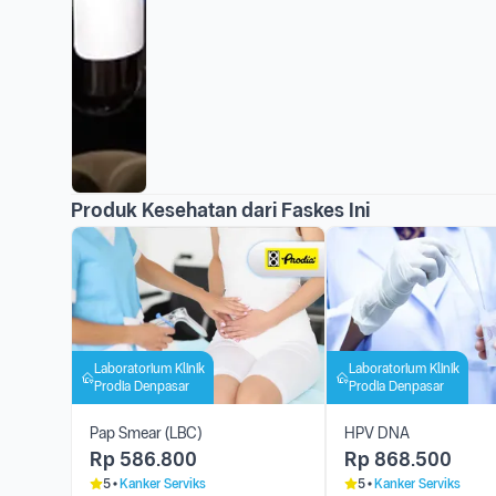
Produk Kesehatan dari Faskes Ini
Laboratorium Klinik
Laboratorium Klinik
Prodia Denpasar
Prodia Denpasar
Pap Smear (LBC)
HPV DNA
Rp
586.800
Rp
868.500
5
Kanker Serviks
5
Kanker Serviks