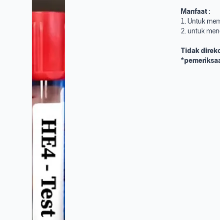
Manfaat
:
1. Untuk mem
2. untuk me
Tidak direk
*pemeriksaa