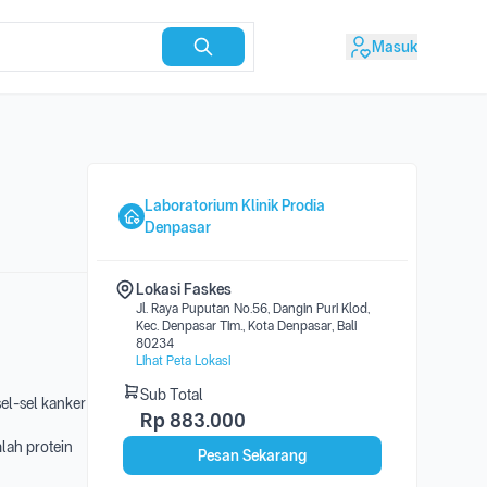
Masuk
Laboratorium Klinik Prodia
Denpasar
Lokasi Faskes
Jl. Raya Puputan No.56, Dangin Puri Klod,
Kec. Denpasar Tim., Kota Denpasar, Bali
80234
Lihat Peta Lokasi
Sub Total
el-sel kanker
Rp
883.000
lah protein
Pesan Sekarang