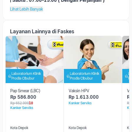
|
Sabtu : 07.00-15.00 ( Dengan Perjanjian )
Lihat Lebih Banyak
Layanan Lainnya di Faskes
Laboratorium Klinik
Laboratorium Klinik
La
Prodia Cibubur
Prodia Cibubur
Pr
Pap Smear (LBC)
Vaksin HPV
Va
Rp
586.800
Rp
1.613.000
R
Rp
652.000
10
Kanker Serviks
Rp
Kanker Serviks
Kan
Kota Depok
Kota Depok
Ko