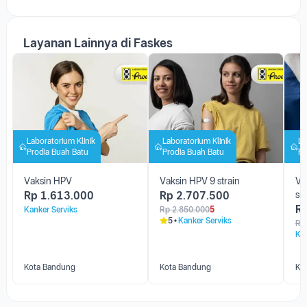
Layanan Lainnya di Faskes
Laboratorium Klinik
Laboratorium Klinik
La
Prodia Buah Batu
Prodia Buah Batu
Pr
Vaksin HPV
Vaksin HPV 9 strain
Va
Rp
1.613.000
Rp
2.707.500
su
R
Kanker Serviks
Rp
2.850.000
5
5
Kanker Serviks
Rp
Kan
Kota Bandung
Kota Bandung
Ko