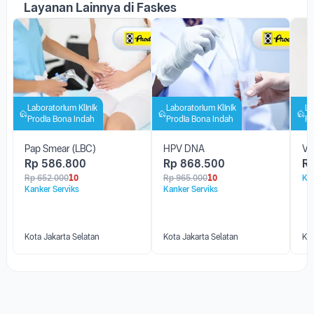
Layanan Lainnya di Faskes
Laboratorium Klinik
Laboratorium Klinik
La
Prodia Bona Indah
Prodia Bona Indah
Pr
Pap Smear (LBC)
HPV DNA
Va
Rp
586.800
Rp
868.500
R
Rp
652.000
10
Rp
965.000
10
Kan
Kanker Serviks
Kanker Serviks
Kota Jakarta Selatan
Kota Jakarta Selatan
Kot