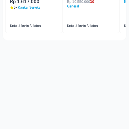
Rp
1.617.000
Rp
10.550.000
10
Kan
General
5
Kanker Serviks
Kota Jakarta Selatan
Kota Jakarta Selatan
Kot