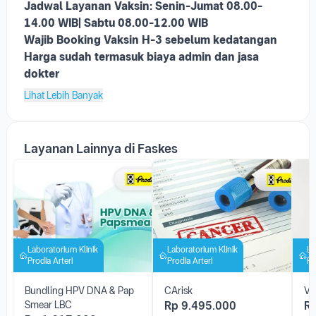
Jadwal Layanan Vaksin:
Senin-Jumat 08.00-
14.00 WIB|
Sabtu 08.00-12.00 WIB
Wajib Booking Vaksin H-3 sebelum kedatangan
Harga sudah termasuk biaya admin dan jasa
dokter
Lihat Lebih Banyak
Layanan Lainnya di Faskes
Laboratorium Klinik
Laboratorium Klinik
La
Prodia Arteri
Prodia Arteri
Pr
Bundling HPV DNA & Pap
CArisk
Va
Smear LBC
Rp
9.495.000
R