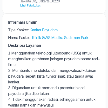
Klinik GWS Medika Sudirman Park
Apartement, Sudirman Park, Blok Bougenville No.23
GF 01,02 No.C, Karet Tengsin, Tanah Abang, Central
Jakarta City, Jakarta 10220
Lihat Peta Lokasi
Informasi Umum
Tipe Kanker:
Kanker Payudara
Nama Faskes:
Klinik GWS Medika Sudirman Park
Deskripsi Layanan
1.Menggunakan teknologi ultrasound (USG) untuk
menghasilkan gambaran jaringan payudara secara real-
time.
2. Membantu mendeteksi dan mengevaluasi kelainan
payudara, seperti kista, tumor jinak, atau tanda awal
kanker.
3. Digunakan untuk memandu prosedur biopsi