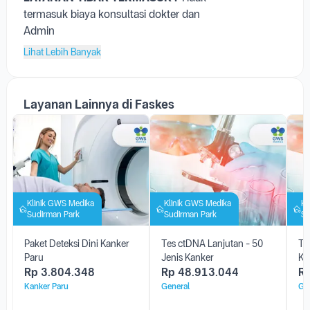
LAYANAN TERMASUK :
Biaya bahan
Medis habis pakai
LAYANAN TIDAK TERMASUK :
Tidak
termasuk biaya konsultasi dokter dan
Admin
Lihat Lebih Banyak
Layanan Lainnya di Faskes
Klinik GWS Medika
Klinik GWS Medika
Kl
Sudirman Park
Sudirman Park
Su
Paket Deteksi Dini Kanker
Tes ctDNA Lanjutan - 50
Te
Paru
Jenis Kanker
Ka