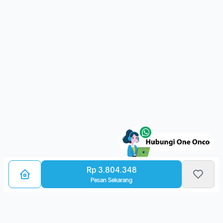
Rp 3.804.348
Pesan Sekarang
Bagikan Layanan Kanker
Ulasan Layanan