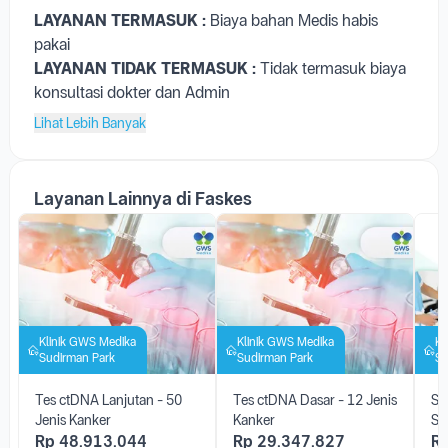
LAYANAN TERMASUK :
Biaya bahan Medis habis
pakai
LAYANAN TIDAK TERMASUK :
Tidak termasuk biaya
konsultasi dokter dan Admin
Lihat Lebih Banyak
Layanan Lainnya di Faskes
Klinik GWS Medika
Klinik GWS Medika
Kl
Sudirman Park
Sudirman Park
Su
Tes ctDNA Lanjutan - 50
Tes ctDNA Dasar - 12 Jenis
Sk
Jenis Kanker
Kanker
Sm
Rp
48.913.044
Rp
29.347.827
R