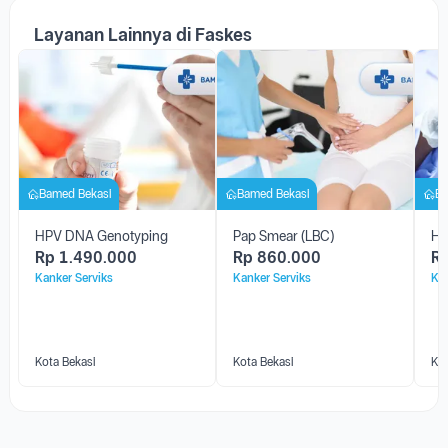
Lihat Lebih Banyak
Layanan Lainnya di Faskes
Bamed Bekasi
Bamed Bekasi
Ba
HPV DNA Genotyping
Pap Smear (LBC)
HP
Rp
1.490.000
Rp
860.000
R
Kanker Serviks
Kanker Serviks
Kan
Kota Bekasi
Kota Bekasi
Kot