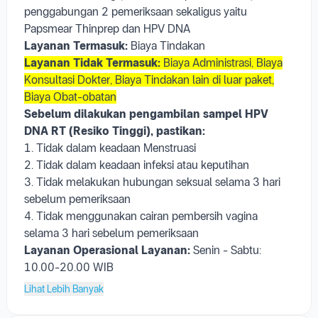
alat. Selain itu metode ini memberikan hasil lebih
komprehensif dan akurat, hingga 80%.
Metode Co Testing (LBC ThinPrep + HPV DNA) adalah
penggabungan 2 pemeriksaan sekaligus yaitu
Papsmear Thinprep dan HPV DNA
Layanan Termasuk:
Biaya Tindakan
Layanan Tidak Termasuk:
Biaya Administrasi, Biaya
Konsultasi Dokter, Biaya Tindakan lain di luar paket,
Biaya Obat-obatan
Sebelum dilakukan pengambilan sampel
HPV
DNA RT (Resiko Tinggi)
, pastikan:
1. Tidak dalam keadaan Menstruasi
2. Tidak dalam keadaan infeksi atau keputihan
3. Tidak melakukan hubungan seksual selama 3 hari
sebelum pemeriksaan
4. Tidak menggunakan cairan pembersih vagina
selama 3 hari sebelum pemeriksaan
Layanan Operasional Layanan:
Senin - Sabtu:
10.00-20.00 WIB