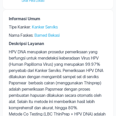
Bamed Bekasi
Grand Galaxy RSN 5 No. 21, RT.001/RW.002, Jaka
Setia, Bekasi Selatan, Bekasi City, West Java 17147
Lihat Peta Lokasi
Informasi Umum
Tipe Kanker:
Kanker Serviks
Nama Faskes:
Bamed Bekasi
Deskripsi Layanan
HPV DNA merupakan prosedur pemeriksaan yang
berfungsi untuk mendeteksi keberadaan Virus HPV
(Human Papilloma Virus) yang merupakan 99.97%
penyebab dari Kanker Serviks. Pemeriksaan HPV DNA
dilakukan dengan mengambil sampel sel di serviks
Papsmear berbasis cairan (menggunakan Thinprep)
adalah pemeriksaan Papsmear dengan proses
pembuatan hapusan dilakukan secara otomatis oleh