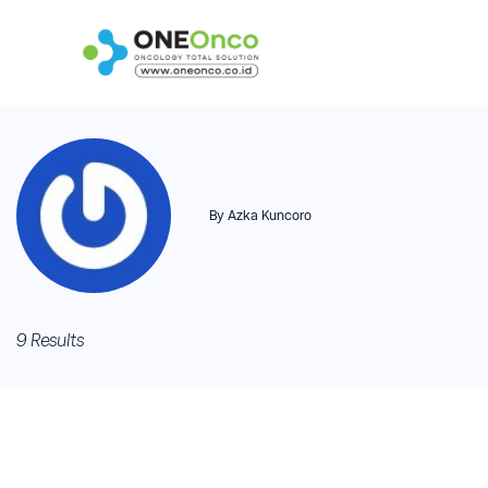
Skip
to
Oneonco
content
By Azka Kuncoro
9 Results