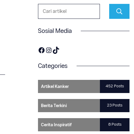
Sosial Media
https://www.facebook.com/OneOnco-104876148400857
https://www.instagram.com/accounts/login/?next=/one.onco/
TikTok
n
Categories
452 Posts
Artikel Kanker
23 Posts
Berita Terkini
8 Posts
Cerita Inspiratif