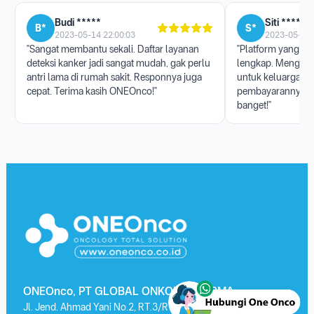
Budi *****
Siti ******
B*
S*
2023-05-14 22:00:03
2023-05-17 
"Sangat membantu sekali. Daftar layanan
"Platform yang san
deteksi kanker jadi sangat mudah, gak perlu
lengkap. Menggun
antri lama di rumah sakit. Responnya juga
untuk keluarga, p
cepat. Terima kasih ONEOnco!"
pembayarannya j
banget!"
ONEOnco, PT GLOBAL ONKOLAB FARMA
Jl. Jend. Ahmad Yani No.2, RT.3/RW.13, Kayu Putih, Kec. Pulo