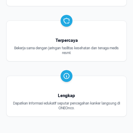
Terpercaya
Bekerja sama dengan jaringan fasilitas kesehatan dan tenaga medis
resmi.
Lengkap
Dapatkan informasi edukatif seputar pencegahan kanker langsung di
ONEOnco.