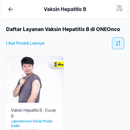
Vaksin Hepatitis B
Daftar Layanan Vaksin Hepatitis B di ONEOnco
Lihat Produk Lainnya
Vaksin Hepatitis B - Euvax
B
Laboratorium Klinik Prodia
Kediri