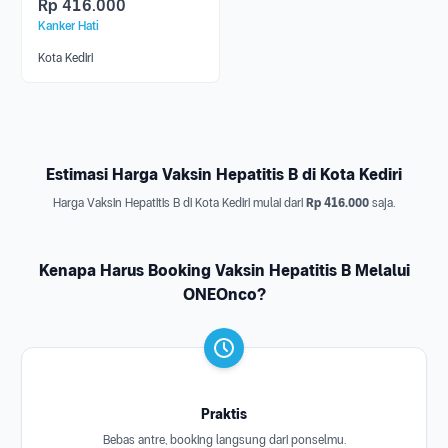
Rp
416.000
Kanker Hati
Kota Kediri
Estimasi Harga Vaksin Hepatitis B di Kota Kediri
Harga Vaksin Hepatitis B di Kota Kediri mulai dari
Rp 416.000
saja.
Kenapa Harus Booking Vaksin Hepatitis B Melalui
ONEOnco?
Praktis
Bebas antre, booking langsung dari ponselmu.