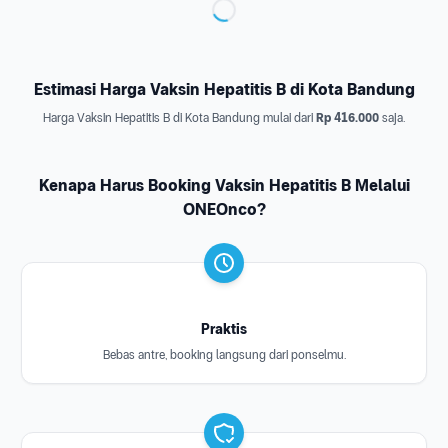
Estimasi Harga Vaksin Hepatitis B di Kota Bandung
Harga Vaksin Hepatitis B di Kota Bandung mulai dari
Rp 416.000
saja.
Kenapa Harus Booking Vaksin Hepatitis B Melalui
ONEOnco?
Praktis
Bebas antre, booking langsung dari ponselmu.