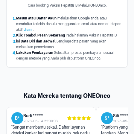
Cara booking Vaksin Hepatitis B Melalui ONEOnco:
1.
Masuk atau Daftar Akun
melalui akun Google anda, atau
mendaftar terlebih dahulu menggunakan email atau nomor telepon
aktif
disini
.
2.
Klik Tombol Pesan Sekarang
Pada halaman Vaksin Hepatitis B.
3.
Isi Data Diri dan Jadwal
Lengkapi data pasien yang akan
melakukan pemeriksaan.
4.
Lakukan Pembayaran
Selesaikan proses pembayaran sesuai
dengan metode yang Anda pilih di platform ONEOnco.
Kata Mereka tentang ONEOnco
Budi *****
Siti ******
B*
S*
2023-05-14 22:00:03
2023-05-17 
"Sangat membantu sekali. Daftar layanan
"Platform yang san
deteksi kanker jadi sangat mudah, gak perlu
lengkap. Menggun