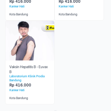
Rp
416.000
Rp
416.000
Kanker Hati
Kanker Hati
Kota Bandung
Kota Bandung
Vaksin Hepatitis B - Euvax
B
Laboratorium Klinik Prodia
Bandung
Rp
416.000
Kanker Hati
Kota Bandung