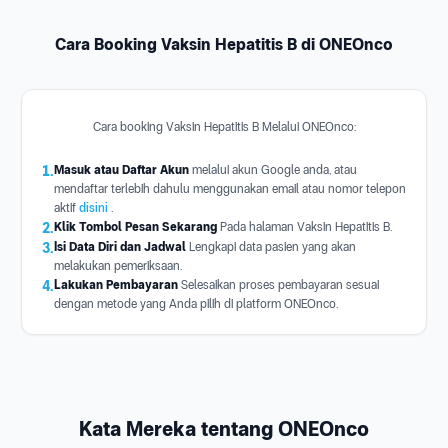
Cara Booking Vaksin Hepatitis B di ONEOnco
Cara booking Vaksin Hepatitis B Melalui ONEOnco:
1.
Masuk atau Daftar Akun
melalui akun Google anda, atau
mendaftar terlebih dahulu menggunakan email atau nomor telepon
aktif
disini
.
2.
Klik Tombol Pesan Sekarang
Pada halaman Vaksin Hepatitis B.
3.
Isi Data Diri dan Jadwal
Lengkapi data pasien yang akan
melakukan pemeriksaan.
4.
Lakukan Pembayaran
Selesaikan proses pembayaran sesuai
dengan metode yang Anda pilih di platform ONEOnco.
Kata Mereka tentang ONEOnco