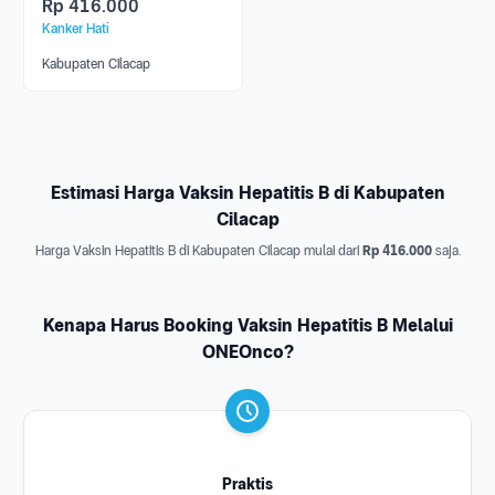
Rp
416.000
Kanker Hati
Kabupaten Cilacap
Estimasi Harga Vaksin Hepatitis B di Kabupaten
Cilacap
Harga Vaksin Hepatitis B di Kabupaten Cilacap mulai dari
Rp 416.000
saja.
Kenapa Harus Booking Vaksin Hepatitis B Melalui
ONEOnco?
Praktis