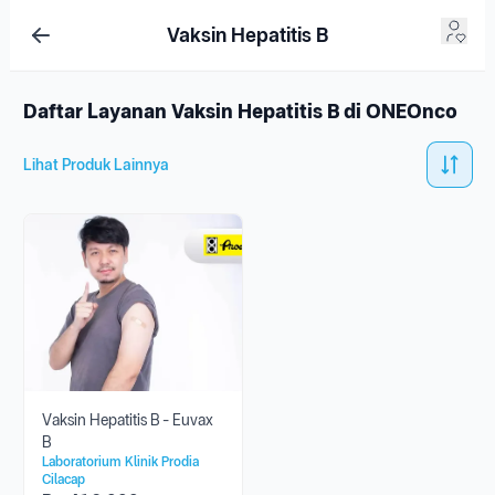
Vaksin Hepatitis B
Daftar Layanan Vaksin Hepatitis B di ONEOnco
Lihat Produk Lainnya
Vaksin Hepatitis B - Euvax
B
Laboratorium Klinik Prodia
Cilacap