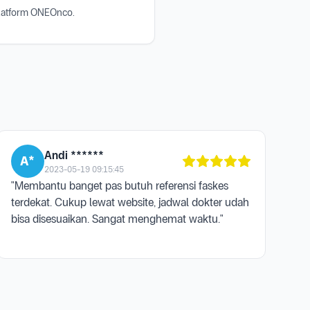
platform ONEOnco.
Andi ******
A*
2023-05-19 09:15:45
"Membantu banget pas butuh referensi faskes
terdekat. Cukup lewat website, jadwal dokter udah
bisa disesuaikan. Sangat menghemat waktu."