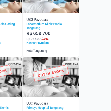
USG Payudara
odia Gading
Laboratorium Klinik Prodia
Tangerang
Rp
659.700
Rp
733.000
10%
a
Kanker Payudara
Kota Tangerang
TOCK
OUT OF STOCK
USG Payudara
r Kemis
Primaya Hospital Tangerang