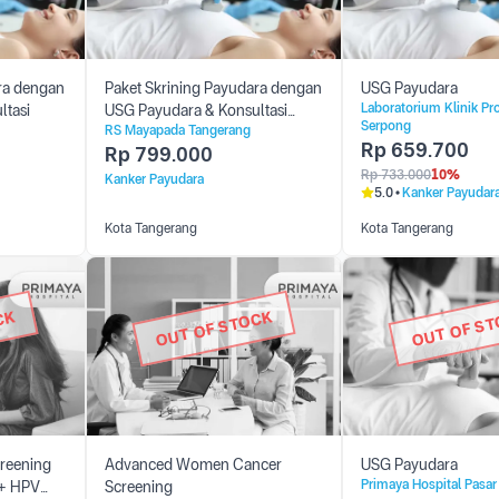
ra dengan
Paket Skrining Payudara dengan
USG Payudara
Laboratorium Klinik Pr
ltasi
USG Payudara & Konsultasi
Serpong
RS Mayapada Tangerang
(Dokter Spesialis)
Rp
659.700
Rp
799.000
Rp
733.000
10%
Kanker Payudara
5.0
Kanker Payudar
Kota Tangerang
Kota Tangerang
CK
OUT OF STOCK
OUT OF S
reening
Advanced Women Cancer
USG Payudara
Primaya Hospital Pasa
 + HPV
Screening