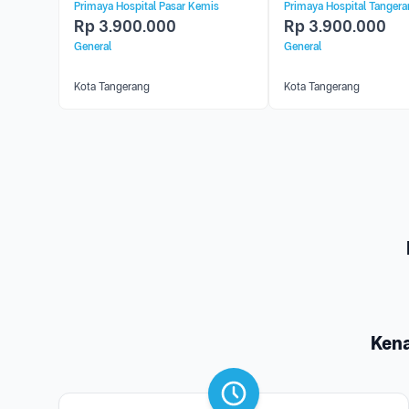
Primaya Hospital Pasar Kemis
Primaya Hospital Tanger
DNA Genotyping)
DNA Genotyping)
Rp
3.900.000
Rp
3.900.000
General
General
Kota Tangerang
Kota Tangerang
Ken