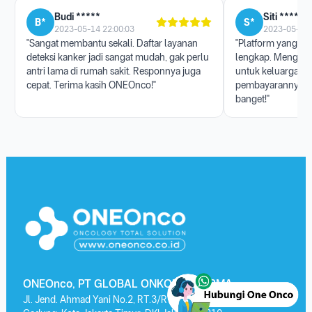
Budi *****
Siti ******
B*
S*
2023-05-14 22:00:03
2023-05-17 
"Sangat membantu sekali. Daftar layanan
"Platform yang san
deteksi kanker jadi sangat mudah, gak perlu
lengkap. Menggun
antri lama di rumah sakit. Responnya juga
untuk keluarga, p
cepat. Terima kasih ONEOnco!"
pembayarannya j
banget!"
ONEOnco, PT GLOBAL ONKOLAB FARMA
Jl. Jend. Ahmad Yani No.2, RT.3/RW.13, Kayu Putih, Kec. Pulo