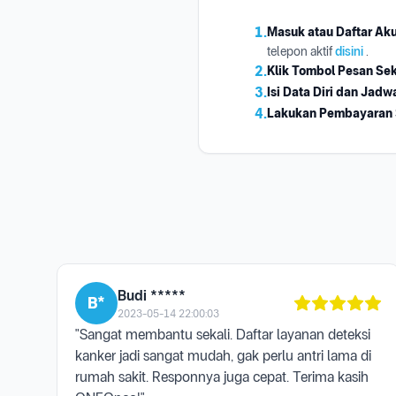
1.
Masuk atau Daftar Ak
telepon aktif
disini
.
2.
Klik Tombol Pesan Se
3.
Isi Data Diri dan Jadw
4.
Lakukan Pembayaran
Budi *****
B*
2023-05-14 22:00:03
"Sangat membantu sekali. Daftar layanan deteksi
kanker jadi sangat mudah, gak perlu antri lama di
rumah sakit. Responnya juga cepat. Terima kasih