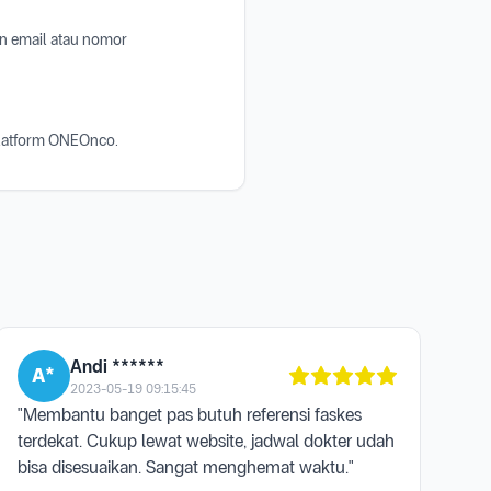
n email atau nomor
platform ONEOnco.
Andi ******
A*
2023-05-19 09:15:45
"Membantu banget pas butuh referensi faskes
terdekat. Cukup lewat website, jadwal dokter udah
bisa disesuaikan. Sangat menghemat waktu."