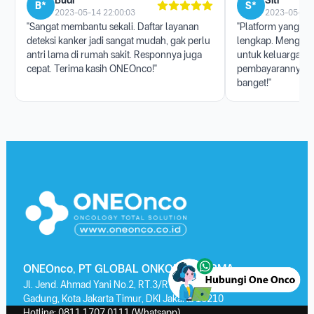
Budi *****
Siti ******
B*
S*
2023-05-14 22:00:03
2023-05-17 
"Sangat membantu sekali. Daftar layanan
"Platform yang san
deteksi kanker jadi sangat mudah, gak perlu
lengkap. Menggun
antri lama di rumah sakit. Responnya juga
untuk keluarga, p
cepat. Terima kasih ONEOnco!"
pembayarannya j
banget!"
ONEOnco, PT GLOBAL ONKOLAB FARMA
Jl. Jend. Ahmad Yani No.2, RT.3/RW.13, Kayu Putih, Kec. Pulo
Gadung, Kota Jakarta Timur, DKI Jakarta 13210
Hotline:
0811 1707 0111
(Whatsapp)