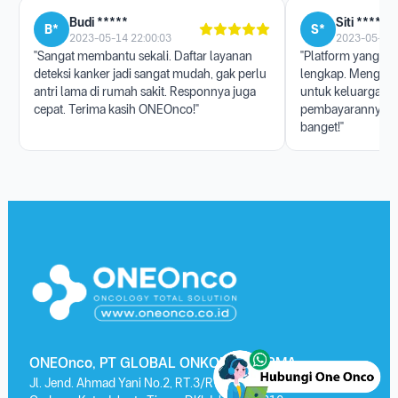
Budi *****
Siti ******
B*
S*
2023-05-14 22:00:03
2023-05-17 
"Sangat membantu sekali. Daftar layanan
"Platform yang san
deteksi kanker jadi sangat mudah, gak perlu
lengkap. Menggun
antri lama di rumah sakit. Responnya juga
untuk keluarga, p
cepat. Terima kasih ONEOnco!"
pembayarannya j
banget!"
ONEOnco, PT GLOBAL ONKOLAB FARMA
Jl. Jend. Ahmad Yani No.2, RT.3/RW.13, Kayu Putih, Kec. Pulo