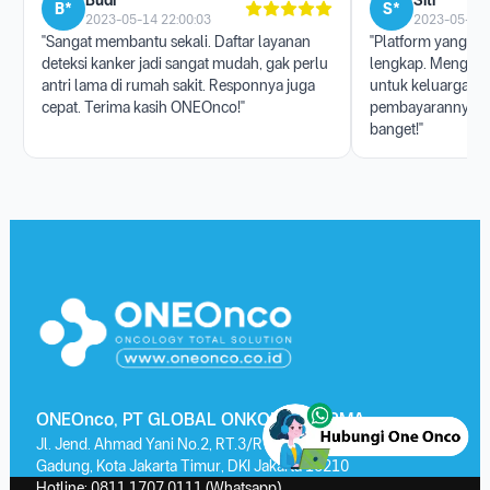
Budi *****
Siti ******
B*
S*
2023-05-14 22:00:03
2023-05-17 
"Sangat membantu sekali. Daftar layanan
"Platform yang san
deteksi kanker jadi sangat mudah, gak perlu
lengkap. Menggun
antri lama di rumah sakit. Responnya juga
untuk keluarga, p
cepat. Terima kasih ONEOnco!"
pembayarannya j
banget!"
ONEOnco, PT GLOBAL ONKOLAB FARMA
Jl. Jend. Ahmad Yani No.2, RT.3/RW.13, Kayu Putih, Kec. Pulo
Gadung, Kota Jakarta Timur, DKI Jakarta 13210
Hotline:
0811 1707 0111
(Whatsapp)