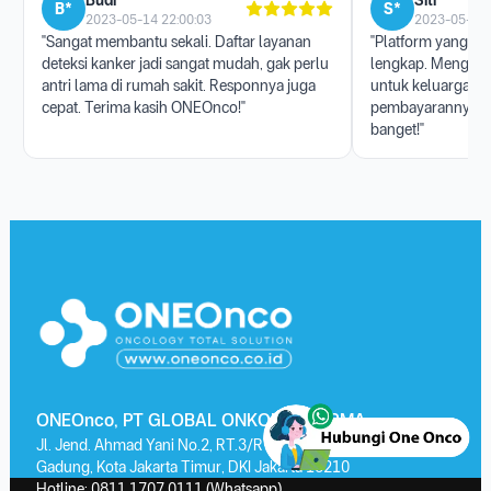
Budi *****
Siti ******
B*
S*
2023-05-14 22:00:03
2023-05-17 
"Sangat membantu sekali. Daftar layanan
"Platform yang san
deteksi kanker jadi sangat mudah, gak perlu
lengkap. Menggun
antri lama di rumah sakit. Responnya juga
untuk keluarga, p
cepat. Terima kasih ONEOnco!"
pembayarannya j
banget!"
ONEOnco, PT GLOBAL ONKOLAB FARMA
Jl. Jend. Ahmad Yani No.2, RT.3/RW.13, Kayu Putih, Kec. Pulo
Gadung, Kota Jakarta Timur, DKI Jakarta 13210
Hotline:
0811 1707 0111
(Whatsapp)