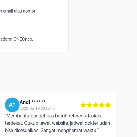
n email atau nomor
platform ONEOnco.
Andi ******
A*
2023-05-19 09:15:45
"Membantu banget pas butuh referensi faskes
terdekat. Cukup lewat website, jadwal dokter udah
bisa disesuaikan. Sangat menghemat waktu."