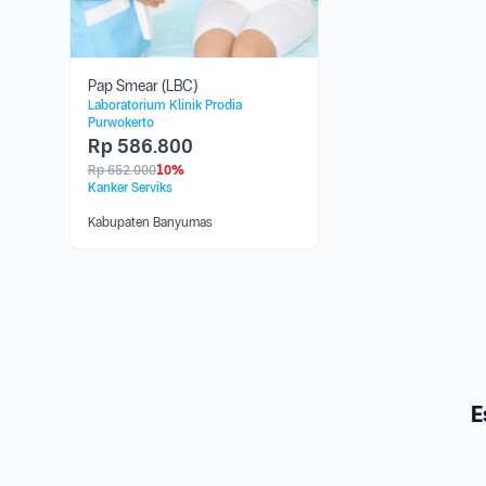
Pap Smear (LBC)
Laboratorium Klinik Prodia
Purwokerto
Rp
586.800
Rp
652.000
10%
Kanker Serviks
Kabupaten Banyumas
E