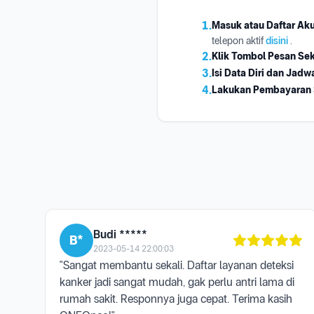
1.
Masuk atau Daftar Ak
telepon aktif
disini
.
2.
Klik Tombol Pesan Se
3.
Isi Data Diri dan Jadw
4.
Lakukan Pembayaran
Budi *****
B*
2023-05-14 22:00:03
"Sangat membantu sekali. Daftar layanan deteksi
kanker jadi sangat mudah, gak perlu antri lama di
rumah sakit. Responnya juga cepat. Terima kasih