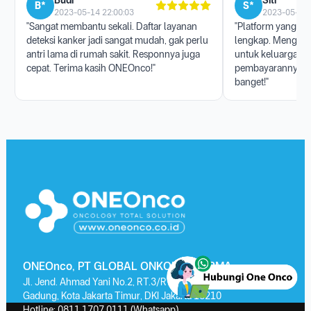
Budi *****
Siti ******
B*
S*
2023-05-14 22:00:03
2023-05-17 
"Sangat membantu sekali. Daftar layanan
"Platform yang san
deteksi kanker jadi sangat mudah, gak perlu
lengkap. Menggun
antri lama di rumah sakit. Responnya juga
untuk keluarga, p
cepat. Terima kasih ONEOnco!"
pembayarannya j
banget!"
ONEOnco, PT GLOBAL ONKOLAB FARMA
Jl. Jend. Ahmad Yani No.2, RT.3/RW.13, Kayu Putih, Kec. Pulo
Gadung, Kota Jakarta Timur, DKI Jakarta 13210
Hotline:
0811 1707 0111
(Whatsapp)