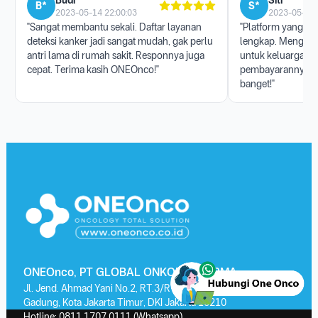
Budi *****
Siti ******
B*
S*
2023-05-14 22:00:03
2023-05-17 
"Sangat membantu sekali. Daftar layanan
"Platform yang san
deteksi kanker jadi sangat mudah, gak perlu
lengkap. Menggun
antri lama di rumah sakit. Responnya juga
untuk keluarga, p
cepat. Terima kasih ONEOnco!"
pembayarannya j
banget!"
ONEOnco, PT GLOBAL ONKOLAB FARMA
Jl. Jend. Ahmad Yani No.2, RT.3/RW.13, Kayu Putih, Kec. Pulo
Gadung, Kota Jakarta Timur, DKI Jakarta 13210
Hotline:
0811 1707 0111
(Whatsapp)