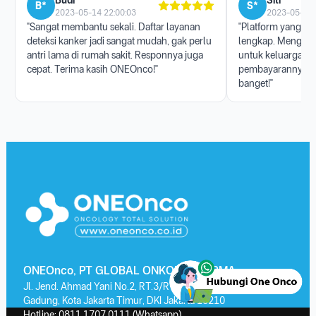
Budi *****
Siti ******
B*
S*
2023-05-14 22:00:03
2023-05-17 
"Sangat membantu sekali. Daftar layanan
"Platform yang san
deteksi kanker jadi sangat mudah, gak perlu
lengkap. Menggun
antri lama di rumah sakit. Responnya juga
untuk keluarga, p
cepat. Terima kasih ONEOnco!"
pembayarannya j
banget!"
ONEOnco, PT GLOBAL ONKOLAB FARMA
Jl. Jend. Ahmad Yani No.2, RT.3/RW.13, Kayu Putih, Kec. Pulo
Gadung, Kota Jakarta Timur, DKI Jakarta 13210
Hotline:
0811 1707 0111
(Whatsapp)